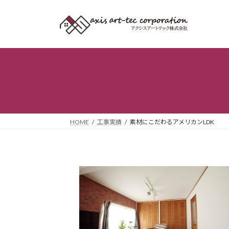
コ
ナ
ン
ビ
テ
ゲ
ン
ー
ツ
シ
へ
ョ
ス
ン
キ
に
ッ
移
プ
動
HOME
工事実績
素材にこだわるアメリカンLDK