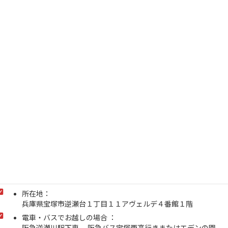
所在地：
兵庫県宝塚市逆瀬台１丁目１１アヴェルデ４番館１階
電車・バスでお越しの場合 ：
阪急逆瀬川駅下車 、阪急バス宝塚西高行きまたはエデンの園